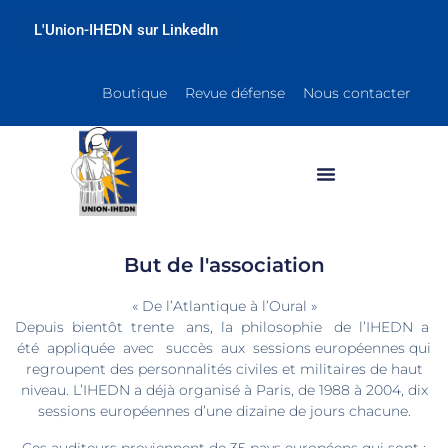
L'Union-IHEDN sur LinkedIn
Boutique
Revue défense
Nous contacter
But de l'association
« De l’Atlantique à l’Oural »
Depuis bientôt trente ans, la philosophie de l’IHEDN a
été appliquée avec succès aux sessions européennes qui
regroupent des personnalités civiles et militaires de haut
niveau. L’IHEDN a déjà organisé à Paris, de 1988 à 2004, dix
sessions européennes d’une dizaine de jours chacune.