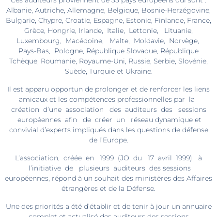
Ces auditeurs proviennent de 35 pays européens qui sont :
Albanie, Autriche, Allemagne, Belgique, Bosnie-Herzégovine,
Bulgarie, Chypre, Croatie, Espagne, Estonie, Finlande, France,
Grèce, Hongrie, Irlande, Italie, Lettonie, Lituanie,
Luxembourg, Macédoine, Malte, Moldavie, Norvège,
Pays-Bas, Pologne, République Slovaque, République
Tchèque, Roumanie, Royaume-Uni, Russie, Serbie, Slovénie,
Suède, Turquie et Ukraine.
Il est apparu opportun de prolonger et de renforcer les liens
amicaux et les compétences professionnelles par la
création d’une association des auditeurs des sessions
européennes afin de créer un réseau dynamique et
convivial d’experts impliqués dans les questions de défense
de l’Europe.
L’association, créée en 1999 (JO du 17 avril 1999) à
l’initiative de plusieurs auditeurs des sessions
européennes, répond à un souhait des ministères des Affaires
étrangères et de la Défense.
Une des priorités a été d’établir et de tenir à jour un annuaire
complet et actualisé des auditeurs des sessions