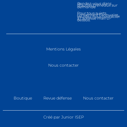
Rendez-vous dans
d’autres créneaux sur
demande
Pour tous sujets
concernant l’annuaire,
veuillez nous contacter
à l’adresse mail ci-
dessus.
Mentions Légales
Nous contacter
Boutique
Revue défense
Nous contacter
Créé par Junior ISEP