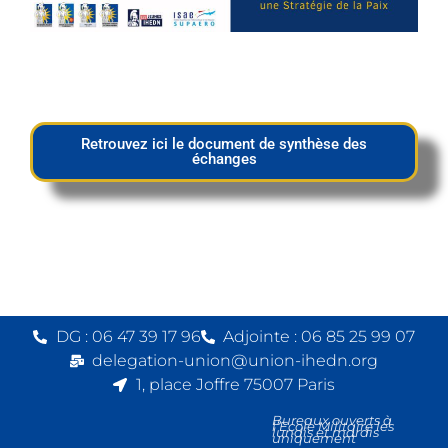
Retrouvez ici le document de synthèse des
échanges
DG : 06 47 39 17 96
Adjointe : 06 85 25 99 07
delegation-union@union-ihedn.org
1, place Joffre 75007 Paris
Bureaux ouverts à
l’Ecole Militaire les
lundis et mardis
uniquement