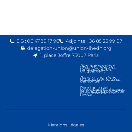
DG : 06 47 39 17 96
Adjointe : 06 85 25 99 07
delegation-union@union-ihedn.org
1, place Joffre 75007 Paris
Bureaux ouverts à
l’Ecole Militaire les
lundis et mardis
uniquement
Rendez-vous dans
d’autres créneaux sur
demande
Pour tous sujets
concernant l’annuaire,
veuillez nous contacter
à l’adresse mail ci-
dessus.
Mentions Légales