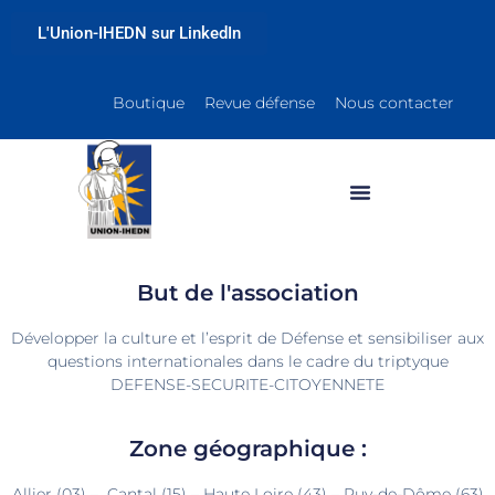
L'Union-IHEDN sur LinkedIn
Boutique
Revue défense
Nous contacter
But de l'association
Développer la culture et l’esprit de Défense et sensibiliser aux
questions internationales dans le cadre du triptyque
DEFENSE-SECURITE-CITOYENNETE
Zone géographique :
Allier (03) – Cantal (15) – Haute Loire (43) – Puy-de-Dôme (63)