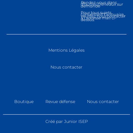
Rendez-vous dans
d’autres créneaux sur
demande
Pour tous sujets
concernant l’annuaire,
veuillez nous contacter
à l’adresse mail ci-
dessus.
Mentions Légales
Nous contacter
Boutique
Revue défense
Nous contacter
Créé par Junior ISEP