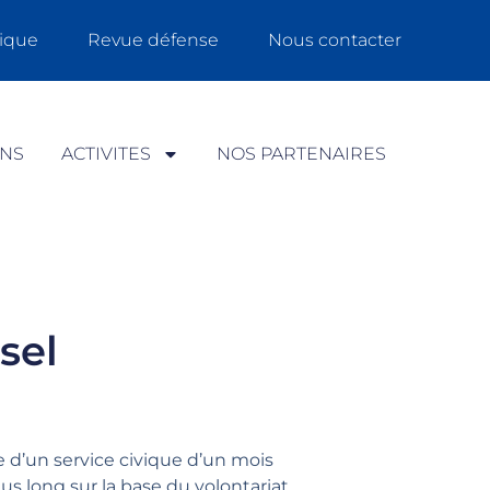
ique
Revue défense
Nous contacter
ONS
ACTIVITES
NOS PARTENAIRES
sel
me d’un service civique d’un mois
us long sur la base du volontariat,