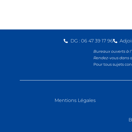
DG : 06 47 39 17 96
Adjoi
Bureaux ouverts à l
Rendez-vous dans 
Pour tous sujets con
Mentions Légales
B