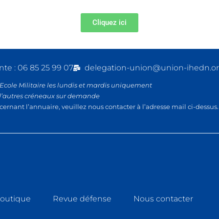
Cliquez ici
nte : 06 85 25 99 07
delegation-union@union-ihedn.o
’Ecole Militaire les lundis et mardis uniquement
d’autres créneaux sur demande
cernant l’annuaire, veuillez nous contacter à l’adresse mail ci-dessus.
outique
Revue défense
Nous contacter