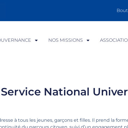
Bout
OUVERNANCE
NOS MISSIONS
ASSOCIATI
 Service National Univer
resse à tous les jeunes, garçons et filles. Il prend la for
 continuité du parcours citoyen, suivi d’un engagement pl