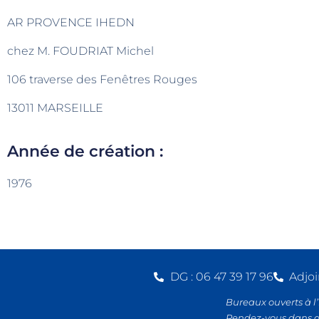
AR PROVENCE IHEDN
chez M. FOUDRIAT Michel
106 traverse des Fenêtres Rouges
13011 MARSEILLE
Année de création :
1976
DG : 06 47 39 17 96
Adjoi
Bureaux ouverts à l
Rendez-vous dans 