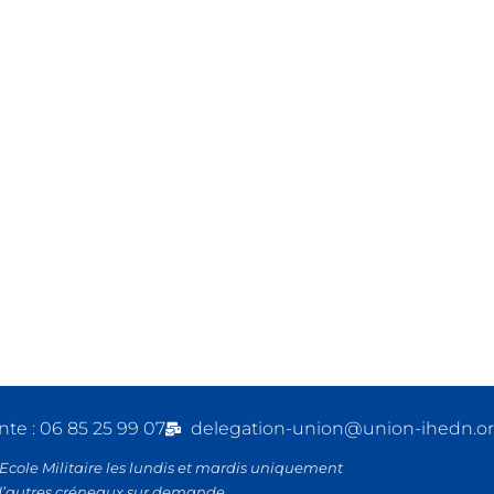
nte : 06 85 25 99 07
delegation-union@union-ihedn.o
’Ecole Militaire les lundis et mardis uniquement
d’autres créneaux sur demande