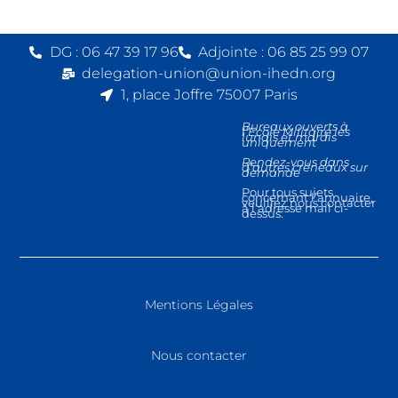
DG : 06 47 39 17 96
Adjointe : 06 85 25 99 07
delegation-union@union-ihedn.org
1, place Joffre 75007 Paris
Bureaux ouverts à
l’Ecole Militaire les
lundis et mardis
uniquement
Rendez-vous dans
d’autres créneaux sur
demande
Pour tous sujets
concernant l’annuaire,
veuillez nous contacter
à l’adresse mail ci-
dessus.
Mentions Légales
Nous contacter