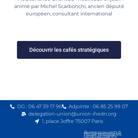
animé par Michel Scarbonchi, ancien député
européen, consultant international
Découvrir les cafés stratégiques
DG : 06 47 39 17 96
Adjointe : 06 85 25 99 07
delegation-union@union-ihedn.org
1, place Joffre 75007 Paris
Bureaux ouverts à
l’Ecole Militaire les
lundis et mardis
uniquement