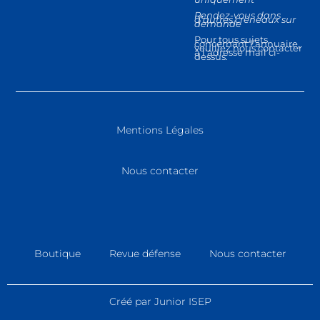
Rendez-vous dans
d’autres créneaux sur
demande
Pour tous sujets
concernant l’annuaire,
veuillez nous contacter
à l’adresse mail ci-
dessus.
Mentions Légales
Nous contacter
Boutique
Revue défense
Nous contacter
Créé par Junior ISEP