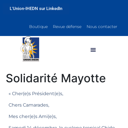
L'Union-IHEDN sur LinkedIn
Boutique
Revue défense
Nous contacter
Solidarité Mayotte
« Cher(e)s Président(e)s,
Chers Camarades,
Mes cher(e)s Ami(e)s,
Samedi 14 décembre, le cyclone tropical Chido,