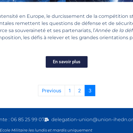
tensité en Europe, le durcissement de la compétition str
tales remettent les questions de défense et de sécurit
rce sa souveraineté et ses partenariats, l’
Année de la dé
ion, les défis à relever et les grandes orientations pris
En savoir plus
Previous
1
2
3
nte : 06 85 25 99 07
delegation-union@union-ihedn.o
’Ecole Militaire les lundis et mardis uniquement