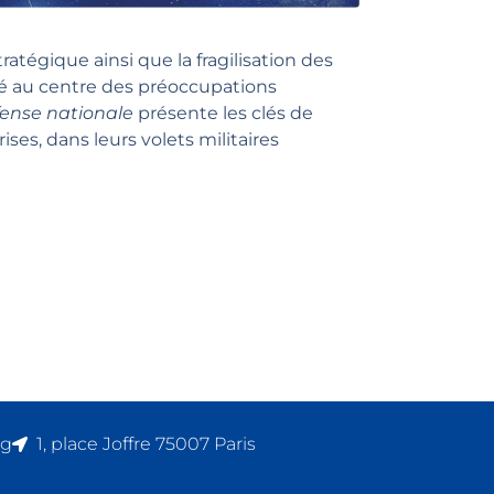
atégique ainsi que la fragilisation des
é au centre des préoccupations
fense nationale
présente les clés de
es, dans leurs volets militaires
rg
1, place Joffre 75007 Paris