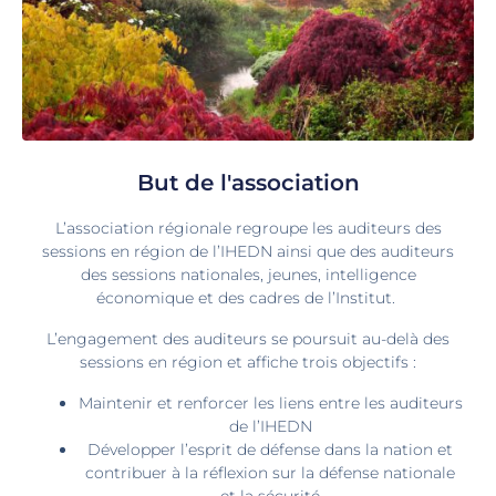
But de l'association
L’association régionale regroupe les auditeurs des
sessions en région de l’IHEDN ainsi que des auditeurs
des sessions nationales, jeunes, intelligence
économique et des cadres de l’Institut.
L’engagement des auditeurs se poursuit au-delà des
sessions en région et affiche trois objectifs :
Maintenir et renforcer les liens entre les auditeurs
de l’IHEDN
Développer l’esprit de défense dans la nation et
contribuer à la réflexion sur la défense nationale
et la sécurité