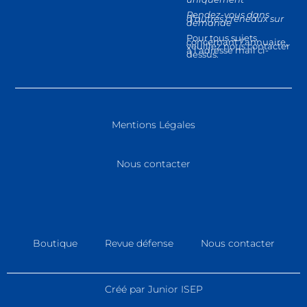
Rendez-vous dans
d’autres créneaux sur
demande
Pour tous sujets
concernant l’annuaire,
veuillez nous contacter
à l’adresse mail ci-
dessus.
Mentions Légales
Nous contacter
Boutique
Revue défense
Nous contacter
Créé par Junior ISEP