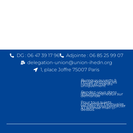
DG : 06 47 39 17 96
Adjointe : 06 85 25 99 07
delegation-union@union-ihedn.org
1, place Joffre 75007 Paris
Bureaux ouverts à
l’Ecole Militaire les
lundis et mardis
uniquement
Rendez-vous dans
d’autres créneaux sur
demande
Pour tous sujets
concernant l’annuaire,
veuillez nous contacter
à l’adresse mail ci-
dessus.