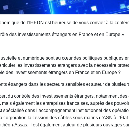
conomique de l’IHEDN est heureuse de vous convier à la confér
trôle des investissements étrangers en France et en Europe »
ustrielle et numérique sont au cœur des politiques publiques en F
rticuler les investissements étrangers avec la nécessaire protec
ôle des investissements étrangers en France et en Europe ?
nts étrangers dans les secteurs sensibles et auteur de plusieu
t du contrôle des investissements étrangers, notamment des di
gers, mais également les entreprises françaises, auprès des pouvo
st spécialisé dans l’accompagnement institutionnel des opérati
 corporation la cession des câbles sous-marins d’ASN à l’État f
Panthéon-Assas, il est également auteur de plusieurs ouvrages 