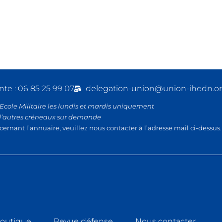
nte : 06 85 25 99 07
delegation-union@union-ihedn.o
’Ecole Militaire les lundis et mardis uniquement
d’autres créneaux sur demande
cernant l’annuaire, veuillez nous contacter à l’adresse mail ci-dessus.
outique
Revue défense
Nous contacter