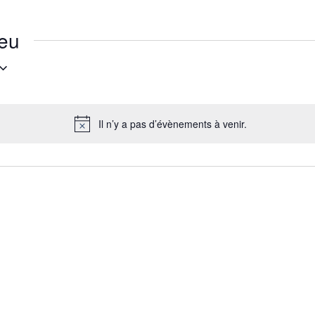
ieu
Il n’y a pas d’évènements à venir.
N
o
t
i
c
e