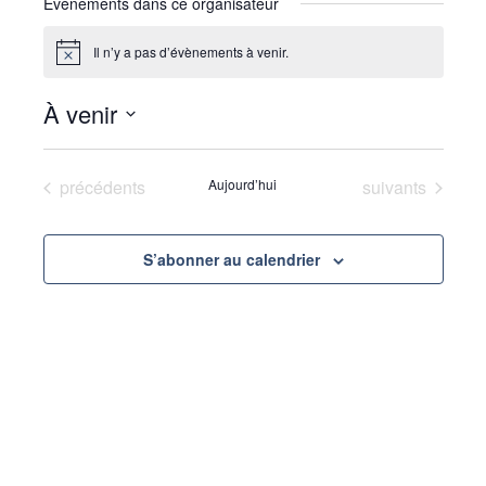
Évènements dans ce organisateur
Il n’y a pas d’évènements à venir.
N
o
t
À venir
i
c
S
e
é
Évènements
Évènements
précédents
Aujourd’hui
suivants
l
e
c
S’abonner au calendrier
t
i
o
n
n
e
z
u
n