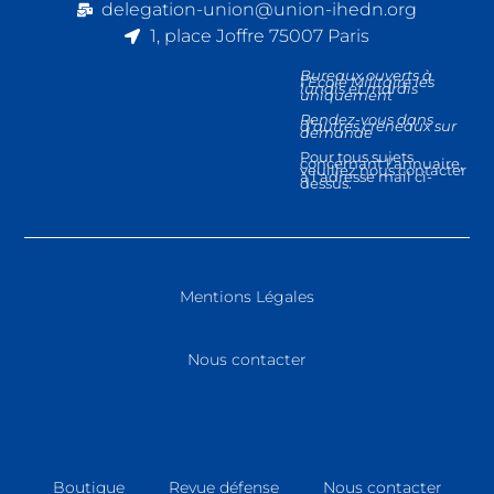
delegation-union@union-ihedn.org
1, place Joffre 75007 Paris
Bureaux ouverts à
l’Ecole Militaire les
lundis et mardis
uniquement
Rendez-vous dans
d’autres créneaux sur
demande
Pour tous sujets
concernant l’annuaire,
veuillez nous contacter
à l’adresse mail ci-
dessus.
Mentions Légales
Nous contacter
Boutique
Revue défense
Nous contacter